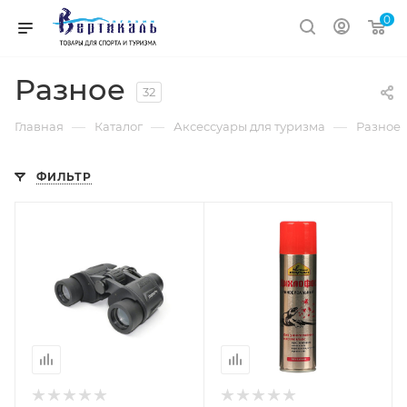
0
Разное
32
—
—
—
Главная
Каталог
Аксессуары для туризма
Разное
ФИЛЬТР
Объем
0,180