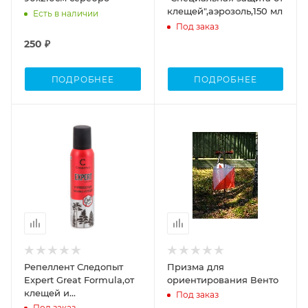
клещей",аэрозоль,150 мл
Есть в наличии
Под заказ
250 ₽
ПОДРОБНЕЕ
ПОДРОБНЕЕ
Объем
0,150
Репеллент Следопыт
Призма для
Expert Great Formula,от
ориентирования Венто
клещей и
Под заказ
комаров,аэроз,150мл
Под заказ