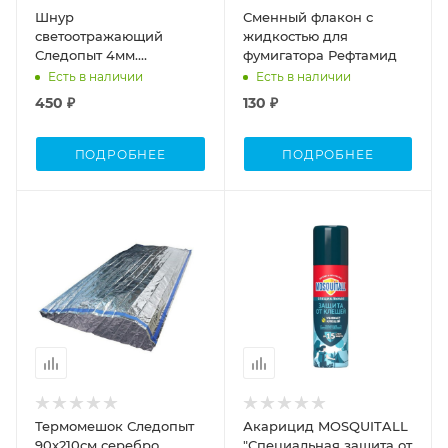
Шнур
Сменный флакон с
светоотражающий
жидкостью для
Следопыт 4мм.
фумигатора Рефтамид
(10)красный-оранж.-
Есть в наличии
Есть в наличии
черный
450 ₽
130 ₽
ПОДРОБНЕЕ
ПОДРОБНЕЕ
Термомешок Следопыт
Акарицид MOSQUITALL
90х210см серебро
"Специальная защита от