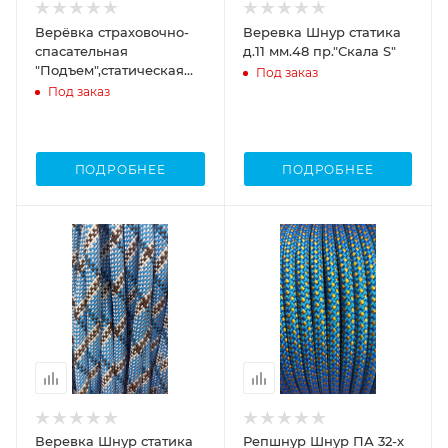
Верёвка страховочно-
Веревка Шнур статика
спасательная
д.11 мм.48 пр."Скала S"
"Подъем",статическая
Под заказ
48пр.16 мм
Под заказ
ПОДРОБНЕЕ
ПОДРОБНЕЕ
Веревка Шнур статика
Репшнур Шнур ПА 32-х