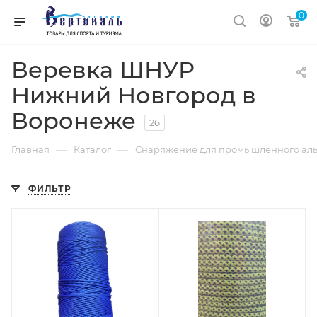
0
Веревка ШНУР
Нижний Новгород в
Воронеже
26
—
—
Главная
Каталог
Снаряжение для промышленного ал
ФИЛЬТР