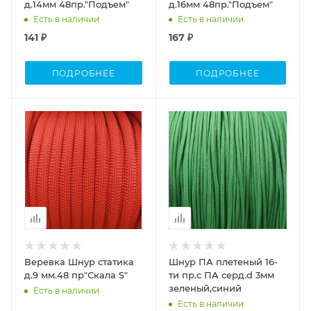
д.14мм 48пр."Подъем"
д.16мм 48пр."Подъем"
Есть в наличии
Есть в наличии
141 ₽
167 ₽
ПОДРОБНЕЕ
ПОДРОБНЕЕ
Веревка Шнур статика
Шнур ПА плетеный 16-
д.9 мм.48 пр"Скала S"
ти пр.с ПА серд.d 3мм
зеленый,синий
Есть в наличии
Есть в наличии