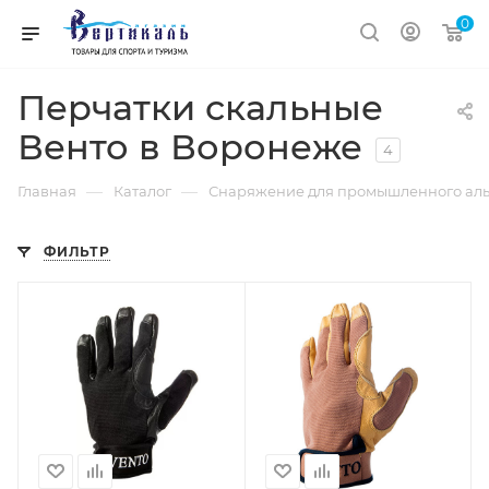
0
Перчатки скальные
Венто в Воронеже
4
—
—
Главная
Каталог
Снаряжение для промышленного ал
ФИЛЬТР