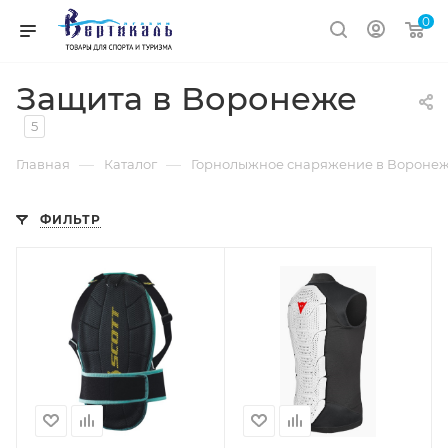
0
Защита в Воронеже
5
—
—
Главная
Каталог
Горнолыжное снаряжение в Вороне
ФИЛЬТР