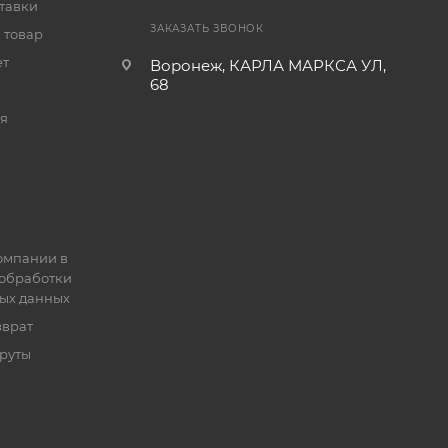
тавки
ЗАКАЗАТЬ ЗВОНОК
 товар
ет
Воронеж, КАРЛА МАРКСА УЛ,
68
я
омпании в
обработки
ых данных
зврат
руты