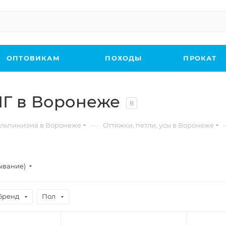
ОПТОВИКАМ
ПОХОДЫ
ПРОКАТ
НГ в Воронеже
8
—
льпинизма в Воронеже
Оттяжки, петли, усы в Воронеже
ывание)
Бренд
Пол