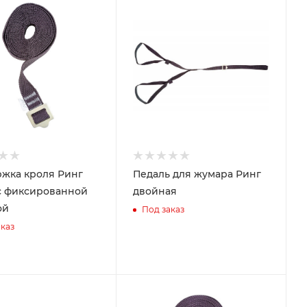
жка кроля Ринг
Педаль для жумара Ринг
с фиксированной
двойная
ой
Под заказ
каз