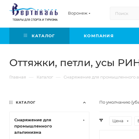
Воронеж
КАТАЛОГ
КОМПАНИЯ
Оттяжки, петли, усы РИ
—
—
Главная
Каталог
Снаряжение для промышленного а
По умолчанию (уб
КАТАЛОГ
Снаряжение для
Цена
промышленного
альпинизма