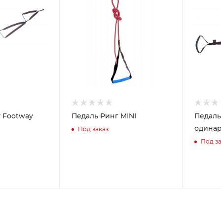
 Footway
Педаль Ринг MINI
Педаль
одина
Под заказ
Под за