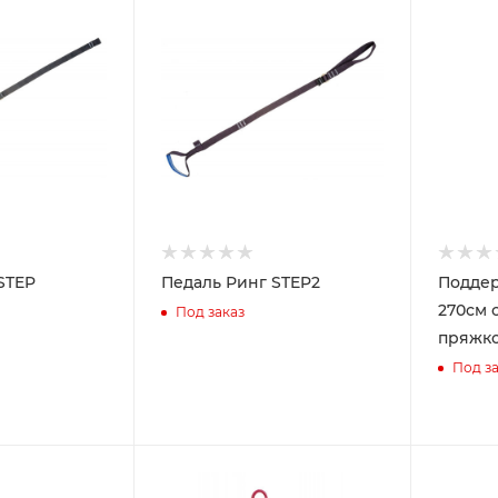
STEP
Педаль Ринг STEP2
Поддер
270см 
Под заказ
пряжк
Под за