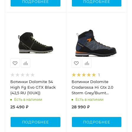
ПОДРОБНЕЕ
ПОДРОБНЕЕ
1
Ботинки Dolomite 54
Ботинки Dolomite
High Fg Evo GTX Black
Crodarossa Hi Gtx 2.0
(42,5 RU (10UK))
Storm Grey/Burnt
Orange (40,5 RU (7,5))
Есть в наличии
Есть в наличии
25 490 ₽
28 990 ₽
ПОДРОБНЕЕ
ПОДРОБНЕЕ