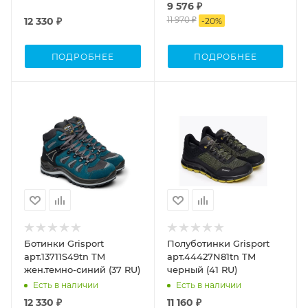
9 576 ₽
11 970 ₽
12 330 ₽
-
20
%
ПОДРОБНЕЕ
ПОДРОБНЕЕ
Ботинки Grisport
Полуботинки Grisport
арт.13711S49tn TM
арт.44427N81tn TM
жен.темно-синий (37 RU)
черный (41 RU)
Есть в наличии
Есть в наличии
12 330 ₽
11 160 ₽