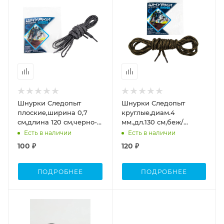
Шнурки Следопыт
Шнурки Следопыт
плоские,ширина 0,7
круглые,диам.4
см,длина 120 см,черно-
мм.,дл.130 см,беж/
серый
коричн/болотный
Есть в наличии
Есть в наличии
100 ₽
120 ₽
ПОДРОБНЕЕ
ПОДРОБНЕЕ