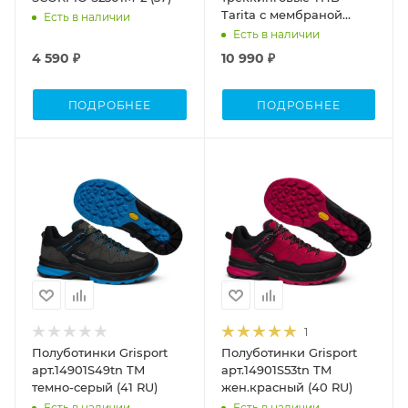
Tarita с мембраной
Есть в наличии
индиго, р-р37 (37 RU)
Есть в наличии
4 590 ₽
10 990 ₽
ПОДРОБНЕЕ
ПОДРОБНЕЕ
1
Полуботинки Grisport
Полуботинки Grisport
арт.14901S49tn TM
арт.14901S53tn TM
темно-серый (41 RU)
жен.красный (40 RU)
Есть в наличии
Есть в наличии