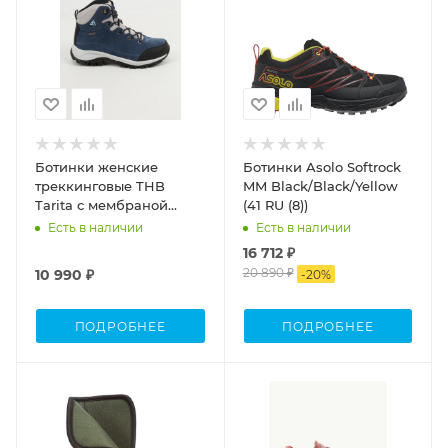
Ботинки женские
Ботинки Asolo Softrock
треккинговые THB
MM Black/Black/Yellow
Tarita с мембраной
(41 RU (8))
индиго (41)
Есть в наличии
Есть в наличии
16 712 ₽
20 890 ₽
10 990 ₽
-
20
%
ПОДРОБНЕЕ
ПОДРОБНЕЕ