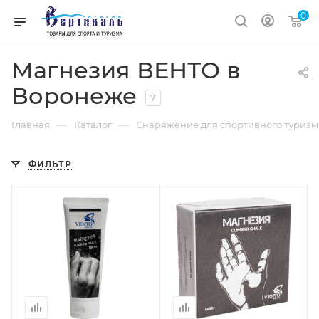
0
Магнезия ВЕНТО в
Воронеже
7
—
—
Главная
Каталог
Снаряжение для спортивного туризм
ФИЛЬТР
Объем
0,100мл.